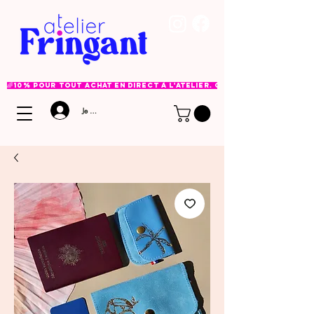
🌈 10% pour tout achat en direct à l'atelier. Option à choisir lor
Je me connecte