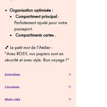
Organisation optimisée :
Compartiment principal
:
Parfaitement ajusté pour votre
passeport.
Compartiments cartes .
💕 Le petit mot de l'Atelier :
"Avec ROSY, vos papiers sont en
sécurité et avec style. Bon voyage !"
Entretien
Évitez l'exposition directe au soleil et à
Livraison
l'humidité. Pour les cuirs lisses je vous
conseille d'utiliser la
crème universelle
de
Expédition soignée depuis mon atelier à
chez SAPHIR à base de huile de jojoba et
Mots clés
Nantes. Délais de livraison variables
de cire d'abeille . Un nettoyage une fois
selon le produit à fabriquer . Pour toute