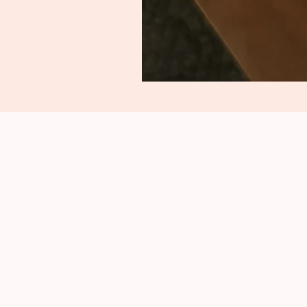
Porte
cartes
-
JIM
-