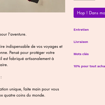
Hop ! Dans mo
Entretien
our l'aventure.
Évitez l'exposition d
Livraison
Pour les cuirs lisses 
ire indispensable de vos voyages et
la
crème universelle
Expédition soignée 
enne. Pensé pour protéger votre
de jojoba et de cire
Mots clés
Délais de livraison v
il est fabriqué artisanalement à
par an est amplemen
fabriquer . Pour tou
Porte-passeport,Cuir
sur la partie sérigra
aire.
pas hésitez à me l
10% pour tout achat
artisanale, Nantes, 
me contacter direct
Accessoire de voyag
Venez découvrir mon
:
véritable, Personnal
directement à l'atel
traditionnelle, Made 
place sur tout vos a
cuir pleine fleur, Fa
tion unique, faite main pour vous
se déplacer ?!
.
x quatre coins du monde.