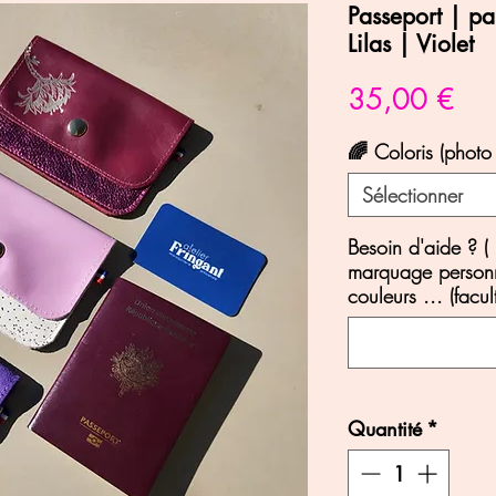
Passeport | pa
Lilas | Violet
Prix
35,00 €
🌈 Coloris (photo
Sélectionner
Besoin d'aide ? (
marquage personn
couleurs ... (facult
Quantité
*