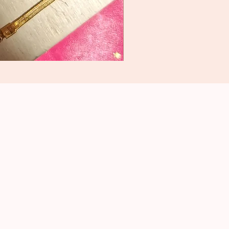
Portefeuille
-
NENETTE
-