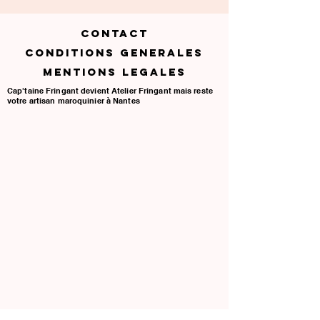
nantais, Accessoire de voyage,Portefeuille
me contacter directement .
compact, Qualité, Design unique, Cuir
véritable, Personnalisé, Personnalisation,
CONTACT
Fabrication traditionnelle, Made in
CONDITIONS GENERALES
France, Finitions artisanales, cuir pleine
MENTIONS LEGALES
fleur, Fabrication française, Portefeuille,
Cap'taine Fringant devient Atelier Fringant mais reste
pochette cuir.
votre artisan maroquinier à Nantes