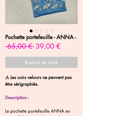
Pochette portefeuille - ANNA -
Prix
Prix
 65,00 € 
39,00 €
original
promotionnel
Rupture de stock
⚠ Les cuirs velours ne peuvent pas
être sérigraphiés.
Description :
Le pochette portefeuille ANNA en