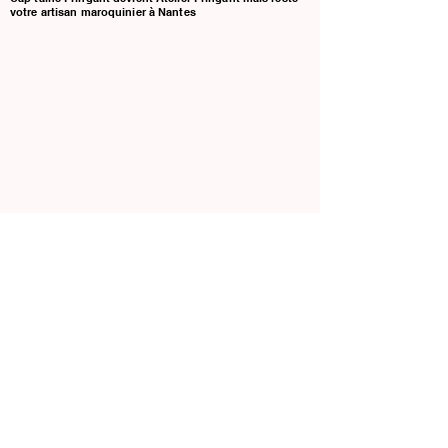
Organisateur de Cartes, style pratique et
votre artisan maroquinier à Nantes
intemporel .Porte papiers.