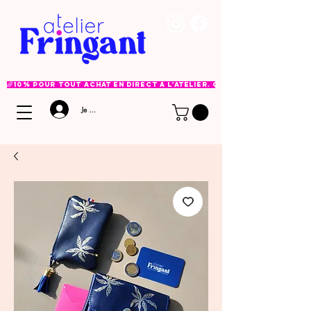
🌈 10% pour tout achat en direct à l'atelier. Option à choisir lor
Je me connecte