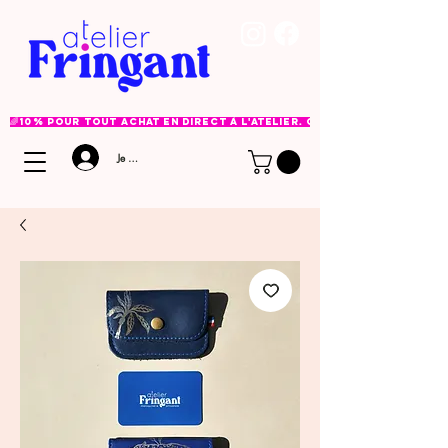
🌈 10% pour tout achat en direct à l'atelier. Option à choisir lor
Je me connecte