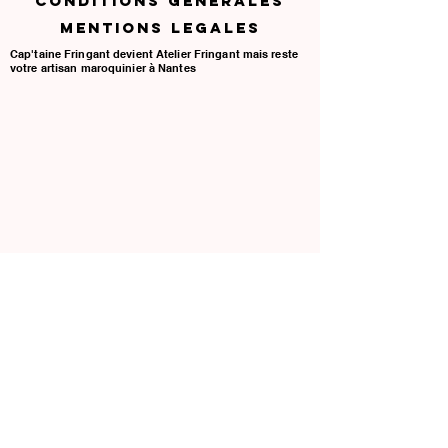
CONDITIONS GENERALES
France, Série limitée, Porte-Monnaie Haut
MENTIONS LEGALES
de Gamme, Portefeuille Fait Main,
Cap'taine Fringant devient Atelier Fringant mais reste
Organisateur de Cartes, style pratique et
votre artisan maroquinier à Nantes
intemporel .