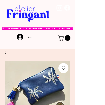
🌈 10% pour tout achat en direct à l'atelier. Option à choisir lor
Je me connecte