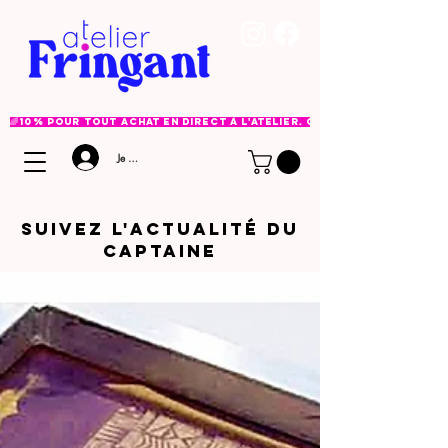
🌈 10% pour tout achat en direct à l'atelier. Option à choisir lor
Je me connecte
Suivez l'ACTUALITé DU
CAPTAINE