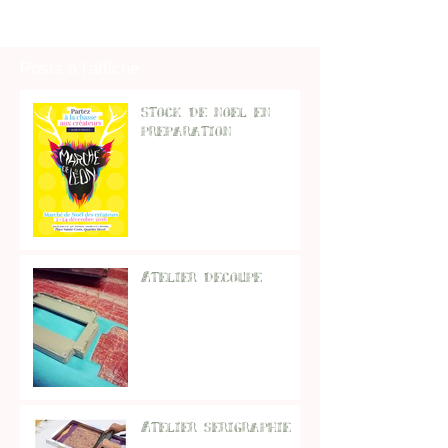
Posts à l'affiche
Stock de noel en
preparation
Atelier decoupe
Atelier serigraphie