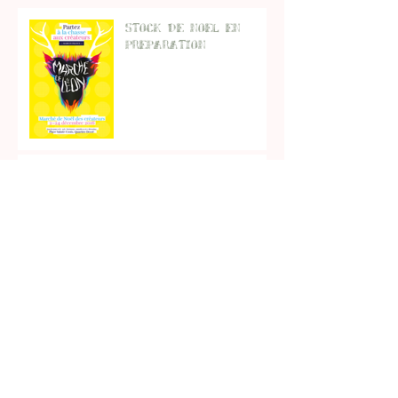
Posts à l'affiche
Stock de noel en
preparation
Atelier decoupe
Atelier serigraphie