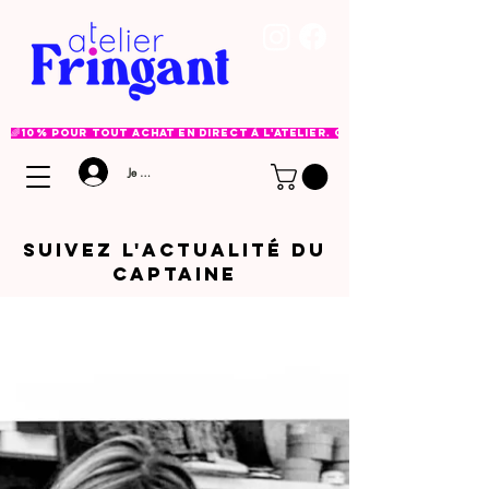
🌈 10% pour tout achat en direct à l'atelier. Option à choisir lor
Je me connecte
Suivez l'ACTUALITé DU
CAPTAINE