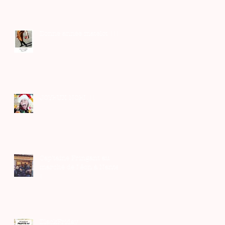
Bonne année matelot !!!
JOYEUX NOEL !!
Cap'taine Fringant au
marché de Lëon à Nantes
!
BlackFriday