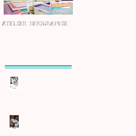
Atelier serigraphie
Atelier Sérigraphie
SOLDES