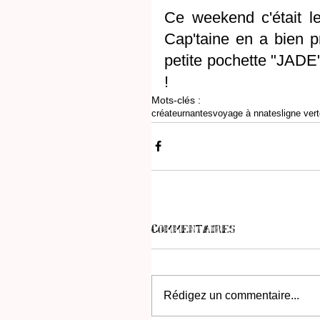
Ce weekend c'était le
Cap'taine en a bien pr
petite pochette "JADE",
!
Mots-clés :
créateur
nantes
voyage à nnates
ligne ver
Commentaires
Rédigez un commentaire...