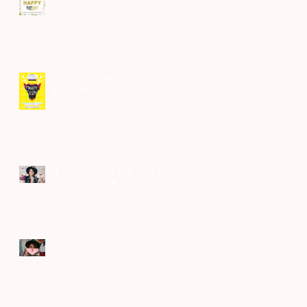
Stock de noel en
preparation
♥ C O N C O U R S - I N S
T A G R A M ♥
On parle de nous !!