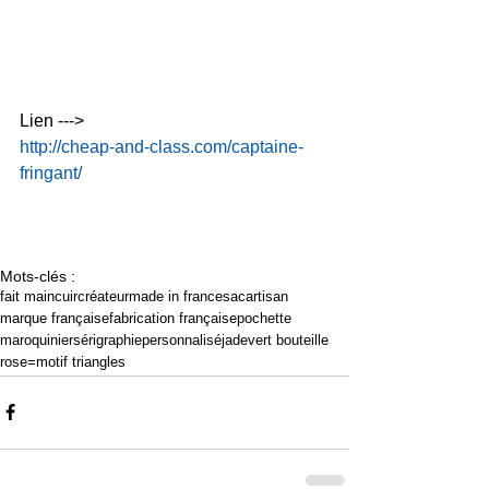
Lien --->
http://cheap-and-class.com/captaine-
fringant/
Mots-clés :
fait main
cuir
créateur
made in france
sac
artisan
marque française
fabrication française
pochette
maroquinier
sérigraphie
personnalisé
jade
vert bouteille
rose=
motif triangles