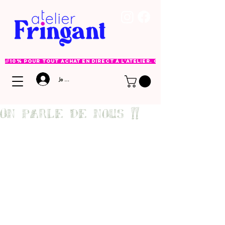
🌈 10% pour tout achat en direct à l'atelier. Option à choisir lor
Je me connecte
On parle de nous !!