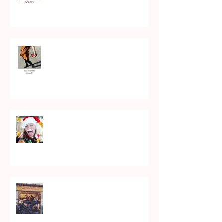
Bonne année matelot !!!
JOYEUX NOEL !!
Cap'taine Fringant au marché
de Lëon à Nantes !