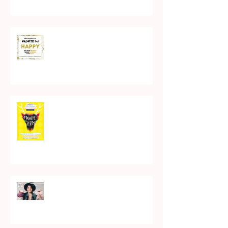
BlackFriday
Stock de noel en preparation
♥ C O N C O U R S - I N S T A G
R A M ♥