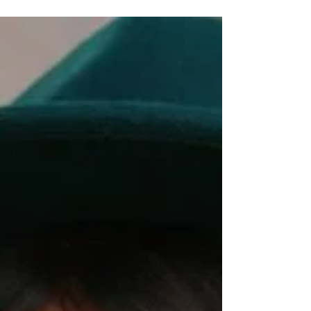
BlackFriday
C'EST PARTI MOUSSAILLON !!!! 💕Profite des jours
noirs sur le site 💕 et shop tes envies MADE IN
FRANCE à prix réduit!!