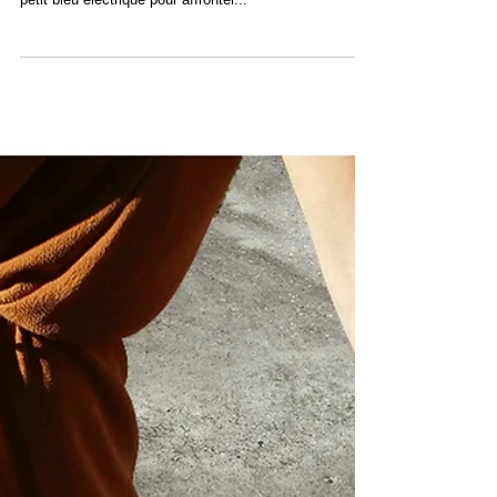
☆SOLDES☆ Craque pour le sac " JADE " à 🎀 149€
🎀 au lieu de 169€ sur notre e-shop !! 💕 ➡ Canon ce
petit bleu électrique pour affronter...