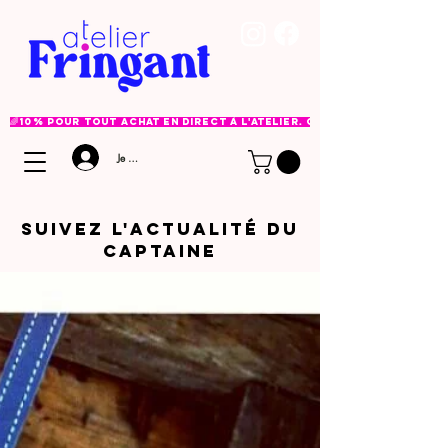
🌈 10% pour tout achat en direct à l'atelier. Option à choisir lor
Je me connecte
Suivez l'ACTUALITé DU
CAPTAINE